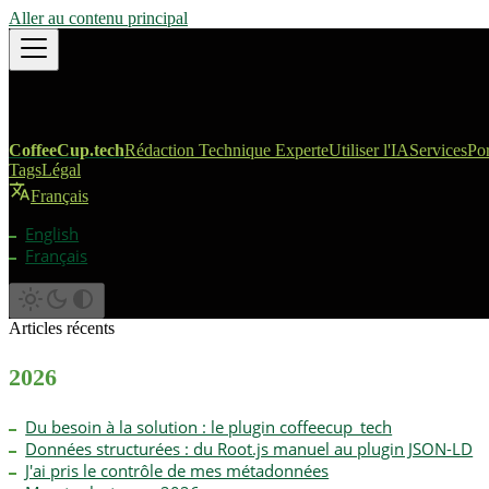
Aller au contenu principal
CoffeeCup.tech
Rédaction Technique Experte
Utiliser l'IA
Services
Por
Tags
Légal
Français
English
Français
Articles récents
2026
Du besoin à la solution : le plugin coffeecup_tech
Données structurées : du Root.js manuel au plugin JSON-LD
J'ai pris le contrôle de mes métadonnées