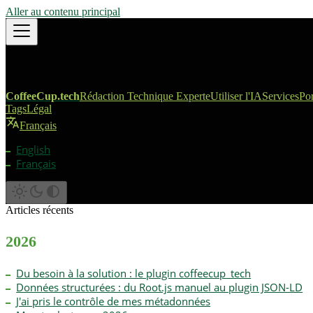
Aller au contenu principal
CoffeeCup.tech
Rédaction Technique Experte
Utiliser l'IA
Services
Por
Tags
Légal
Français
English
Français
Articles récents
2026
Du besoin à la solution : le plugin coffeecup_tech
Données structurées : du Root.js manuel au plugin JSON-LD
J'ai pris le contrôle de mes métadonnées