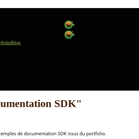
tfolio
Blog
ocumentation SDK"
exemples de documentation SDK issus du portfolio.