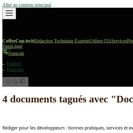
Aller au contenu principal
CoffeeCup.tech
Rédaction Technique Experte
Utiliser l'IA
Services
Por
Tags
Légal
Français
English
Français
4 documents tagués avec "D
Rédiger pour les développeurs : bonnes pratiques, services et 